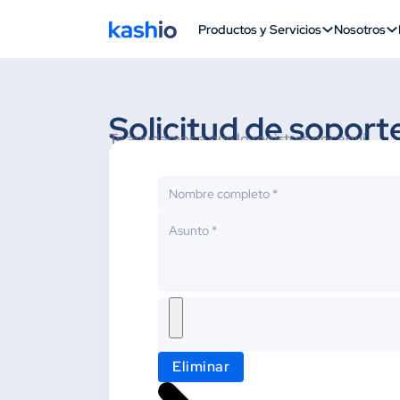
Productos y Servicios
Nosotros
Solicitud de soport
Te ayudamos a que lo registres por aquí
Eliminar