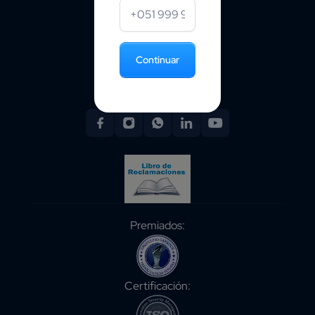
Trabaja con nosotros
Documentación Kashio
Continuar
Contáctanos
Premiados:
Certificación: