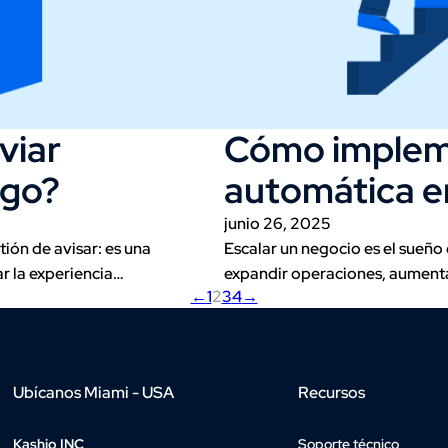
viar
Cómo impleme
ago?
automática e
junio 26, 2025
ión de avisar: es una
Escalar un negocio es el sueñ
r la experiencia…
expandir operaciones, aumenta
←
1
2
3
4
→
Ubícanos Miami - USA
Recursos
Kashio INC
Soporte técnico