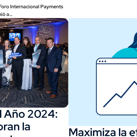
 Foro Internacional Payments
nió a…
l Año 2024:
ran la
Maximiza la e